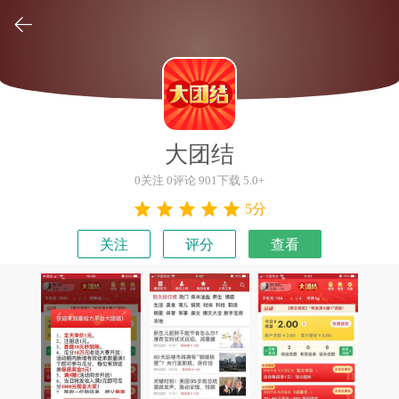

大团结
0关注 0评论 901下载 5.0+
5分
关注
评分
查看