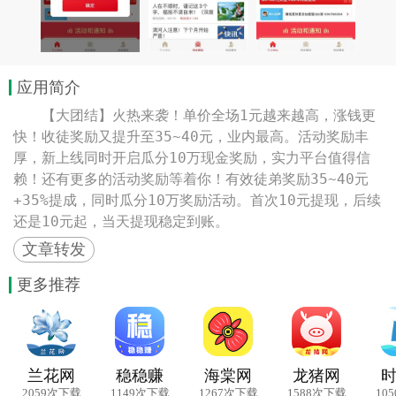
应用简介
　　【大团结】火热来袭！单价全场1元越来越高，涨钱更
快！收徒奖励又提升至35~40元，业内最高。活动奖励丰
厚，新上线同时开启瓜分10万现金奖励，实力平台值得信
赖！还有更多的活动奖励等着你！有效徒弟奖励35~40元
+35%提成，同时瓜分10万奖励活动。首次10元提现，后续
还是10元起，当天提现稳定到账。
文章转发
更多推荐
兰花网
稳稳赚
海棠网
龙猪网
2059次下载
1149次下载
1267次下载
1588次下载
10