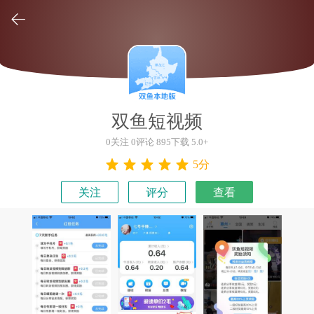

双鱼短视频
0关注 0评论 895下载 5.0+
5分
关注
评分
查看