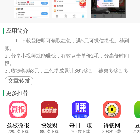
应用简介
　　1.下载登陆即可领取红包，满5元可微信提现。秒到
账。

2.分享小视频就能赚钱，有效点击单价2毛，分高价时间
段。

3.收徒奖励8元，二代提成累计30%奖励，徒弟多奖励多。
文章转发
更多推荐
荔枝微报
快发财
每日一赚
得钱网
2295次下载
885次下载
704次下载
898次下载
21