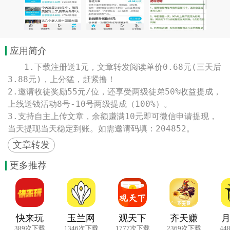
应用简介
　　1.下载注册送1元，文章转发阅读单价0.68元(三天后
3.88元)，上分猛，赶紧撸！

2.邀请收徒奖励55元/位，还享受两级徒弟50%收益提成，
上线送钱活动8号-10号两级提成（100%）。

3.支持自主上传文章，余额赚满10元即可微信申请提现，
当天提现当天稳定到账。如需邀请码填：204852。
文章转发
更多推荐
快来玩
玉兰网
观天下
齐天赚
389次下载
1346次下载
1777次下载
2369次下载
44