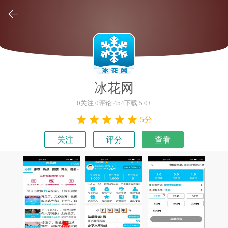

冰花网
0关注 0评论 454下载 5.0+
5分
关注
评分
查看