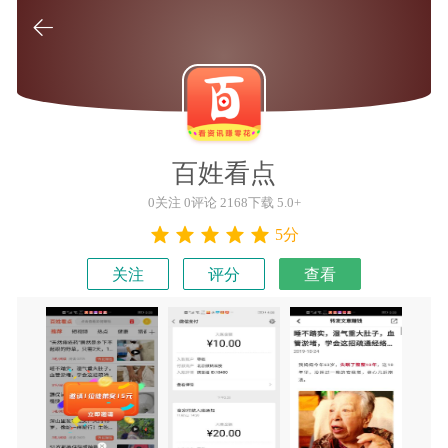

百姓看点
0关注 0评论 2168下载 5.0+
5分
关注
评分
查看