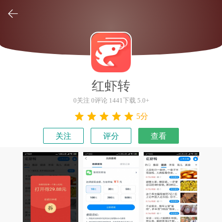

红虾转
0关注 0评论 1441下载 5.0+
5分
关注
评分
查看