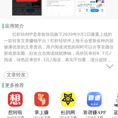
应用简介
　　红虾转APP是章鱼快讯旗下2020年9月2日隆重上线的
一款转发文章赚钱平台！红虾转软件上每天会更新各种内容
健康优质的文章资讯，用户阅读浏览的同时可以分享至微信
群或朋友圈，好友点击阅读就能挣钱，高价区单价0.7元/
阅读，绿色区单价0.3元/阅读，真实不扣量，涨分超快，

10元起就能申请提现！

【赚钱特点】

文章转发
1、新人注册送1元现金红包，完成新手任务立赚29.88
元，支持文章导入，点击更精准；

更多推荐
2、软件网罗全国热点资讯文章，包括新闻、娱乐、美食
等，转发至微信，好友阅读就赚钱；

3、转发单价0.7元/阅读，平台新增绿色区，内容更健康，
单价0.3元/阅读，涨分迅速；

想转啦
掌上赚
杜鹃网
靠谱赚APP
4、邀请好友可获得高达28元/位现金奖励，后续还能永久
2049次下载
1823次下载
1934次下载
1259次下载
11