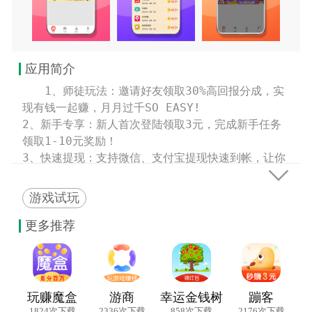
应用简介
　　1、师徒玩法：邀请好友领取30%高回报分成，实
现有钱一起赚，月月过千SO EASY!

2、新手专享：新人首次登陆领取3元，完成新手任务
领取1-10元奖励！

3、快速提现：支持微信、支付宝提现快速到帐，让你

放心赚钱！

4、高额任务：任务多多，高价奖励，让你赚得停不下
游戏试玩
来！
更多推荐
玩赚魔盒
游商
幸运金钱树
蹦客
1824次下载
2336次下载
858次下载
2176次下载