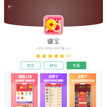

赚宝
1关注 0评论 409下载 5.0+
5分
关注
评分
查看