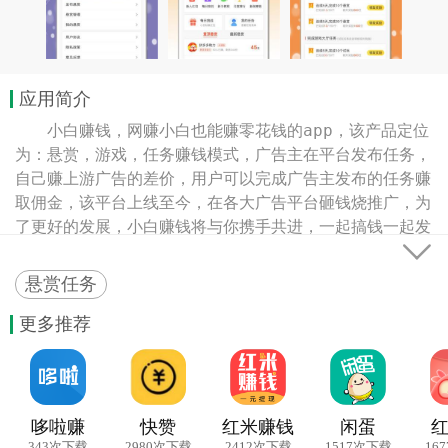
应用简介
　　小白赚钱，网赚小白也能赚零花钱的app，该产品定位
为：悬赏，游戏，任务赚钱模式，广告主在平台发布任务，
自己赚上游广告的差价，用户可以完成广告主发布的任务赚
取佣金，该平台上线至今，在各大广告平台砸钱烧推广，为
了更好的发展，小白赚钱将与你携手共进，一起搞钱一起发

财。

1、任务数量非常多，小白也可以轻松赚钱

悬赏任务
2、收徒奖励高，佣金无上限，人脉广，躺着也能赚钱。

3、支持多种提现方式，提现简单到账快。
更多推荐
哆啦赚
快赞
红米赚钱
闲蛋
343次下载
2980次下载
2412次下载
1517次下载
16