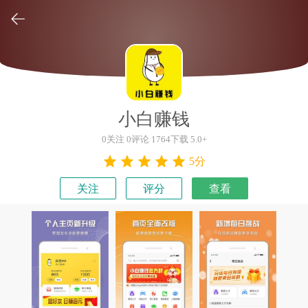

小白赚钱
0关注 0评论 1764下载 5.0+
5分
关注
评分
查看