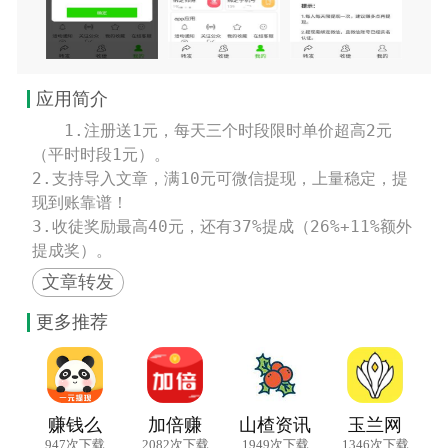
应用简介
　　1.注册送1元，每天三个时段限时单价超高2元
（平时时段1元）。

2.支持导入文章，满10元可微信提现，上量稳定，提
现到账靠谱！

3.收徒奖励最高40元，还有37%提成（26%+11%额外
提成奖）。
文章转发
更多推荐
赚钱么
加倍赚
山楂资讯
玉兰网
947次下载
2082次下载
1949次下载
1346次下载