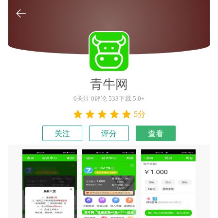

青牛网
0关注 0评论 533下载 5.0+
5分
关注
评分
查看