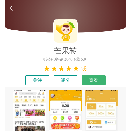

芒果转
0关注 0评论 2046下载 5.0+
5分
关注
评分
查看