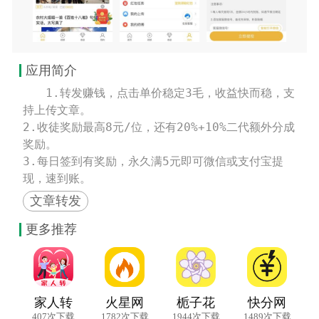
应用简介
　　1.转发赚钱，点击单价稳定3毛，收益快而稳，支
持上传文章。

2.收徒奖励最高8元/位，还有20%+10%二代额外分成
奖励。

3.每日签到有奖励，永久满5元即可微信或支付宝提
现，速到账。
文章转发
更多推荐
家人转
火星网
栀子花
快分网
407次下载
1782次下载
1944次下载
1489次下载