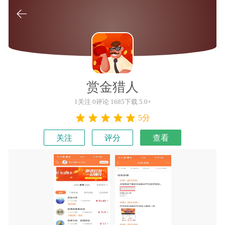

赏金猎人
1关注 0评论 1685下载 5.0+
5分
关注
评分
查看