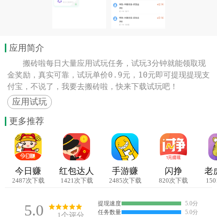
应用简介
　　搬砖啦每日大量应用试玩任务，试玩3分钟就能领取现
金奖励，真实可靠，试玩单价0.9元，10元即可提现提现支
付宝，不说了，我要去搬砖啦，快来下载试玩吧！
应用试玩
更多推荐
今日赚
红包达人
手游赚
闪挣
老
2487次下载
1421次下载
2485次下载
820次下载
15
提现速度
5.0分
5.0
任务数量
5.0分
1个评分