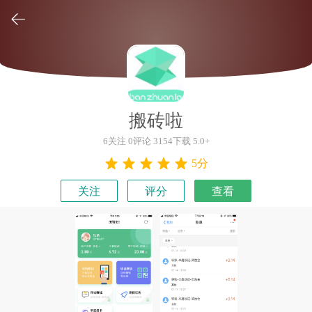

搬砖啦
6关注 0评论 3154下载 5.0+
5分
关注
评分
查看