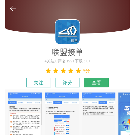

联盟接单
4关注 0评论 1991下载 5.0+
5分
关注
评分
查看