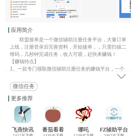
应用简介
　　联盟接单是一个微信辅助注册任务平台，大量订单
上线，注册登录后完善资料，开始接单，，只需扫描二
维码，几秒钟完成任务，收入可观，赶快来赚钱！

【赚钱特点】

1、一款专门领取微信辅助注册任务的赚钱平台，一个

微信号一年可免费辅助三次，全程无任何投资；

2、平台每天大量订单在线，分为高价任务和一扫而过
微信任务
任务，使用微信扫码并完成辅助即刻获得佣金；

3、单价8-10元/单，平台特设专属固定码，不管是地
更多推荐
推还是悬赏平台发单都可以赚取差价，每天可做！

4、邀请好友可获得1%-5%下级做单提成，比例可以自
由设置，另外发展团队可实现躺赚收入！
飞燕快讯
番茄看看
哪吒
FZ辅助平台
1422次下载
1436次下载
1239次下载
2462次下载