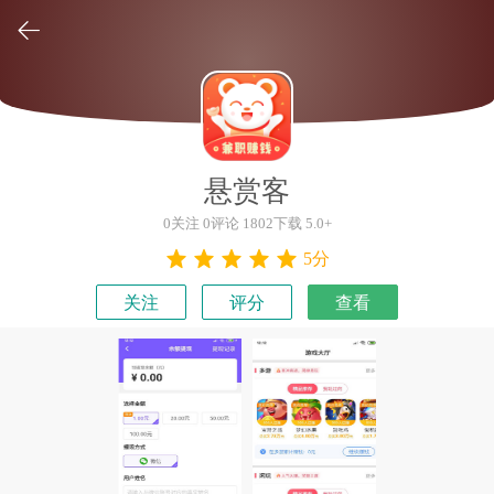

悬赏客
0关注 0评论 1802下载 5.0+
5分
关注
评分
查看