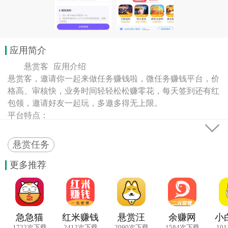
应用简介
　　悬赏客 应用介绍

悬赏客，邀请你一起来做任务赚钱啦，微任务赚钱平台，价
格高、审核快，业务时间轻轻松松赚零花，每天签到还有红
包领，邀请好友一起玩，多邀多得无上限。

平台特点：


1、做任务赚钱，1元提现多做多得，如需邀请码输入：
EhMvR，领现金红包

悬赏任务
2、玩游戏赚钱，高额奖励拿到手软

3、邀请赚钱，邀请1人赚10元
更多推荐
急急猫
红米赚钱
悬赏汪
余赚网
小
1722次下载
2412次下载
2090次下载
1584次下载
10