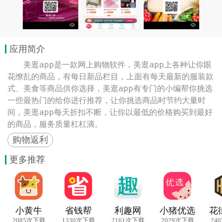
应用简介
　　美逛app是一款网上购物软件，美逛app上各种让你眼
花缭乱的商品，有每日新品栏目，上面有每天最新的服装款
式、美食等商品供你选择，美逛app有专门的小编帮你挑选
一些最热门的给你进行推荐，让你挑选商品时节约大量时
间，美逛app每天折扣不断，让你以最低的价格购买到最好
的商品，服务质量杠杠滴。
购物返利
更多推荐
小黄牛
省钱帮
利趣网
小猪优选
花
2085次下载
1330次下载
2161次下载
2029次下载
24