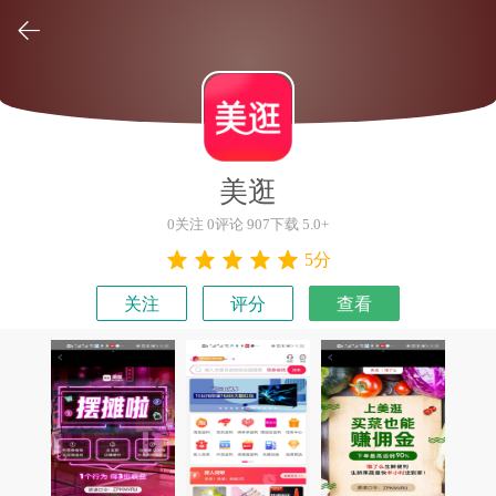

美逛
0关注 0评论 907下载 5.0+
5分
关注
评分
查看